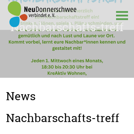
Nachbarschafts-treff
Navigation
überspringen
News
Nachbarschafts-treff